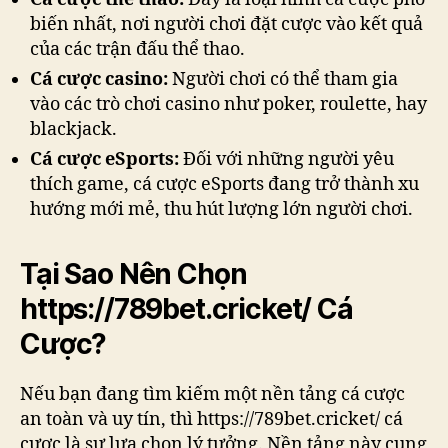
biến nhất, nơi người chơi đặt cược vào kết quả
của các trận đấu thể thao.
Cá cược casino:
Người chơi có thể tham gia
vào các trò chơi casino như poker, roulette, hay
blackjack.
Cá cược eSports:
Đối với những người yêu
thích game, cá cược eSports đang trở thành xu
hướng mới mẻ, thu hút lượng lớn người chơi.
Tại Sao Nên Chọn
https://789bet.cricket/ Cá
Cược?
Nếu bạn đang tìm kiếm một nền tảng cá cược
an toàn và uy tín, thì https://789bet.cricket/ cá
cược là sự lựa chọn lý tưởng. Nền tảng này cung