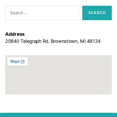
Address
20840 Telegraph Rd. Brownstown, MI 48134