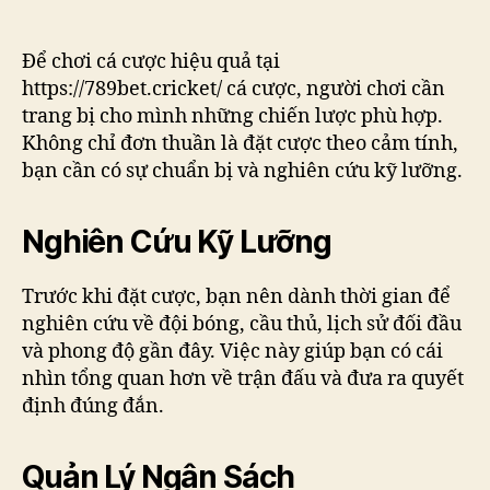
Để chơi cá cược hiệu quả tại
https://789bet.cricket/ cá cược, người chơi cần
trang bị cho mình những chiến lược phù hợp.
Không chỉ đơn thuần là đặt cược theo cảm tính,
bạn cần có sự chuẩn bị và nghiên cứu kỹ lưỡng.
Nghiên Cứu Kỹ Lưỡng
Trước khi đặt cược, bạn nên dành thời gian để
nghiên cứu về đội bóng, cầu thủ, lịch sử đối đầu
và phong độ gần đây. Việc này giúp bạn có cái
nhìn tổng quan hơn về trận đấu và đưa ra quyết
định đúng đắn.
Quản Lý Ngân Sách