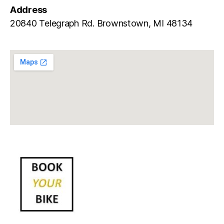
Address
20840 Telegraph Rd. Brownstown, MI 48134