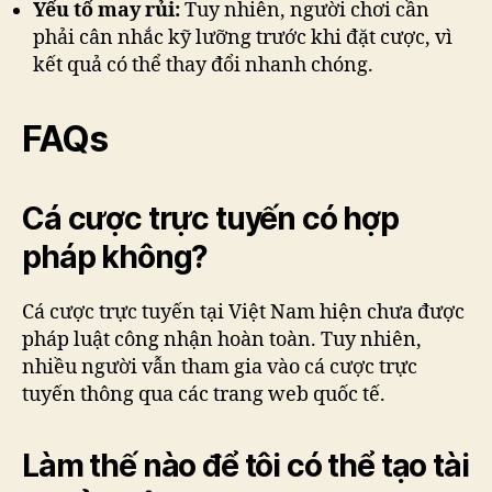
Yếu tố may rủi:
Tuy nhiên, người chơi cần
phải cân nhắc kỹ lưỡng trước khi đặt cược, vì
kết quả có thể thay đổi nhanh chóng.
FAQs
Cá cược trực tuyến có hợp
pháp không?
Cá cược trực tuyến tại Việt Nam hiện chưa được
pháp luật công nhận hoàn toàn. Tuy nhiên,
nhiều người vẫn tham gia vào cá cược trực
tuyến thông qua các trang web quốc tế.
Làm thế nào để tôi có thể tạo tài